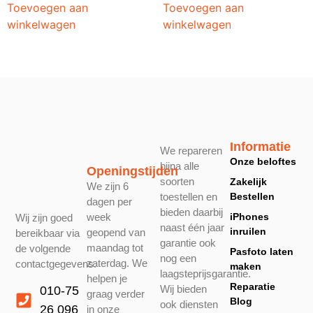
Toevoegen aan
Toevoegen aan
winkelwagen
winkelwagen
Informatie
We repareren
Onze beloftes
bijna alle
Openingstijden
soorten
Zakelijk
We zijn 6
toestellen en
Bestellen
dagen per
bieden daarbij
week
iPhones
Wij zijn goed
naast één jaar
inruilen
geopend van
bereikbaar via
garantie ook
maandag tot
de volgende
Pasfoto laten
nog een
zaterdag. We
contactgegevens.
maken
laagsteprijsgarantie.
helpen je
Reparatie
Wij bieden
010-75
graag verder
Blog
ook diensten
26 096
in onze