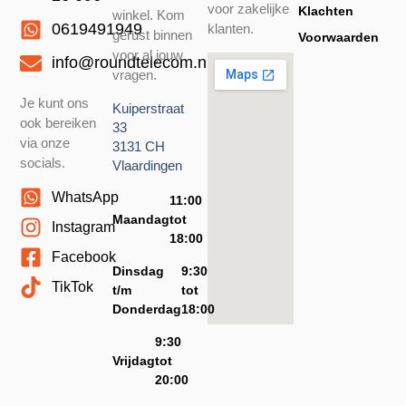
voor zakelijke
Klachten
winkel. Kom
0619491949
klanten.
gerust binnen
Voorwaarden
voor al jouw
info@roundtelecom.nl
vragen.
Je kunt ons
Kuiperstraat
ook bereiken
33
via onze
3131 CH
socials.
Vlaardingen
WhatsApp
11:00
Maandag
tot
Instagram
18:00
Facebook
Dinsdag
9:30
TikTok
t/m
tot
Donderdag
18:00
9:30
Vrijdag
tot
20:00