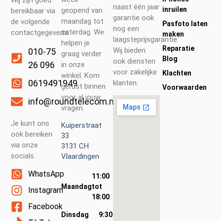
naast één jaar
inruilen
geopend van
bereikbaar via
garantie ook
maandag tot
de volgende
Pasfoto laten
nog een
zaterdag. We
contactgegevens.
maken
laagsteprijsgarantie.
helpen je
Reparatie
Wij bieden
010-75
graag verder
Blog
ook diensten
26 096
in onze
voor zakelijke
Klachten
winkel. Kom
0619491949
klanten.
gerust binnen
Voorwaarden
voor al jouw
info@roundtelecom.nl
vragen.
Je kunt ons
Kuiperstraat
ook bereiken
33
via onze
3131 CH
socials.
Vlaardingen
WhatsApp
11:00
Maandag
tot
Instagram
18:00
Facebook
Dinsdag
9:30