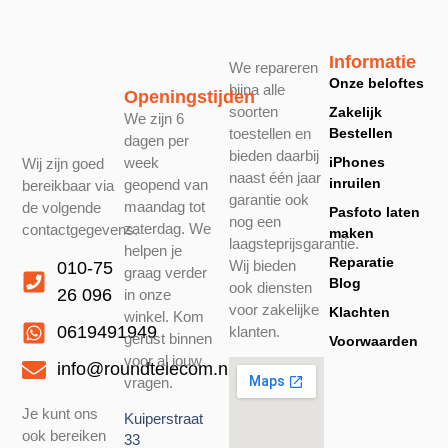
Informatie
We repareren
Onze beloftes
bijna alle
Openingstijden
soorten
Zakelijk
We zijn 6
toestellen en
Bestellen
dagen per
bieden daarbij
week
iPhones
Wij zijn goed
naast één jaar
inruilen
geopend van
bereikbaar via
garantie ook
maandag tot
de volgende
Pasfoto laten
nog een
zaterdag. We
contactgegevens.
maken
laagsteprijsgarantie.
helpen je
Reparatie
Wij bieden
010-75
graag verder
Blog
ook diensten
26 096
in onze
voor zakelijke
Klachten
winkel. Kom
0619491949
klanten.
gerust binnen
Voorwaarden
voor al jouw
info@roundtelecom.nl
vragen.
Je kunt ons
Kuiperstraat
ook bereiken
33