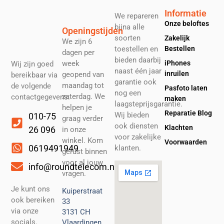
Informatie
We repareren
Onze beloftes
bijna alle
Openingstijden
soorten
Zakelijk
We zijn 6
toestellen en
Bestellen
dagen per
bieden daarbij
week
iPhones
Wij zijn goed
naast één jaar
inruilen
geopend van
bereikbaar via
garantie ook
maandag tot
de volgende
Pasfoto laten
nog een
zaterdag. We
contactgegevens.
maken
laagsteprijsgarantie.
helpen je
Reparatie Blog
Wij bieden
010-75
graag verder
ook diensten
Klachten
26 096
in onze
voor zakelijke
winkel. Kom
Voorwaarden
0619491949
klanten.
gerust binnen
voor al jouw
info@roundtelecom.nl
vragen.
Je kunt ons
Kuiperstraat
ook bereiken
33
via onze
3131 CH
socials.
Vlaardingen