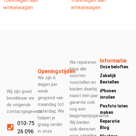
winkelwagen
winkelwagen
Informatie
We repareren
Onze beloftes
bijna alle
Openingstijden
soorten
Zakelijk
We zijn 6
toestellen en
Bestellen
dagen per
bieden daarbij
week
iPhones
Wij zijn goed
naast één jaar
inruilen
geopend van
bereikbaar via
garantie ook
maandag tot
de volgende
Pasfoto laten
nog een
zaterdag. We
contactgegevens.
maken
laagsteprijsgarantie.
helpen je
Reparatie
Wij bieden
010-75
graag verder
Blog
ook diensten
26 096
in onze
voor zakelijke