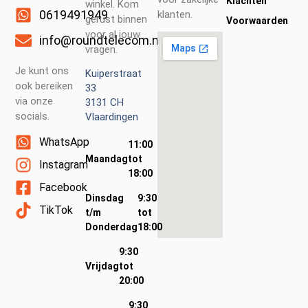
Klachten
winkel. Kom
0619491949
klanten.
gerust binnen
Voorwaarden
voor al jouw
info@roundtelecom.nl
vragen.
Je kunt ons
Kuiperstraat
ook bereiken
33
via onze
3131 CH
socials.
Vlaardingen
WhatsApp
11:00
Maandag
tot
Instagram
18:00
Facebook
Dinsdag
9:30
TikTok
t/m
tot
Donderdag
18:00
9:30
Vrijdag
tot
20:00
9:30