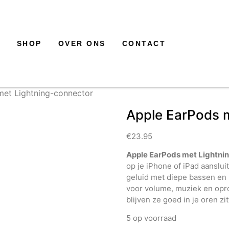
SHOP
OVER ONS
CONTACT
met Lightning-connector
Apple EarPods 
€
23.95
Apple EarPods met Lightni
op je iPhone of iPad aanslui
geluid met diepe bassen e
voor volume, muziek en opr
blijven ze goed in je oren zi
5 op voorraad