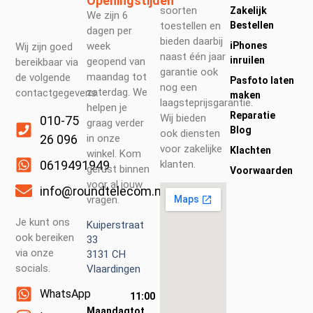
Openingstijden
soorten
Zakelijk
We zijn 6
toestellen en
Bestellen
dagen per
bieden daarbij
week
iPhones
Wij zijn goed
naast één jaar
inruilen
geopend van
bereikbaar via
garantie ook
maandag tot
de volgende
Pasfoto laten
nog een
zaterdag. We
contactgegevens.
maken
laagsteprijsgarantie.
helpen je
Reparatie
Wij bieden
010-75
graag verder
Blog
ook diensten
26 096
in onze
voor zakelijke
Klachten
winkel. Kom
0619491949
klanten.
gerust binnen
Voorwaarden
voor al jouw
info@roundtelecom.nl
vragen.
Je kunt ons
Kuiperstraat
ook bereiken
33
via onze
3131 CH
socials.
Vlaardingen
WhatsApp
11:00
Maandag
tot