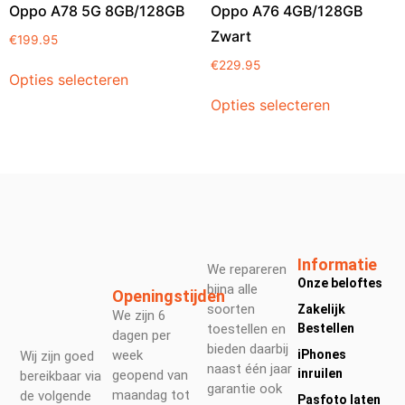
Oppo A78 5G 8GB/128GB
Oppo A76 4GB/128GB
Zwart
€
199.95
€
229.95
Opties selecteren
Opties selecteren
Informatie
We repareren
Onze beloftes
bijna alle
Openingstijden
soorten
Zakelijk
We zijn 6
toestellen en
Bestellen
dagen per
bieden daarbij
week
iPhones
Wij zijn goed
naast één jaar
inruilen
geopend van
bereikbaar via
garantie ook
maandag tot
de volgende
Pasfoto laten