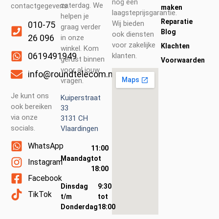
nog een
zaterdag. We
contactgegevens.
maken
laagsteprijsgarantie.
helpen je
Reparatie
Wij bieden
010-75
graag verder
Blog
ook diensten
26 096
in onze
voor zakelijke
Klachten
winkel. Kom
0619491949
klanten.
gerust binnen
Voorwaarden
voor al jouw
info@roundtelecom.nl
vragen.
Je kunt ons
Kuiperstraat
ook bereiken
33
via onze
3131 CH
socials.
Vlaardingen
WhatsApp
11:00
Maandag
tot
Instagram
18:00
Facebook
Dinsdag
9:30
TikTok
t/m
tot
Donderdag
18:00