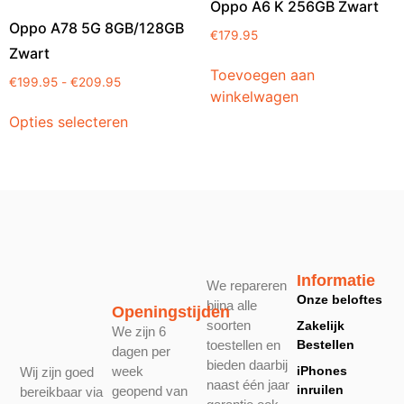
Oppo A6 K 256GB Zwart
Oppo A78 5G 8GB/128GB
€
179.95
Zwart
Toevoegen aan
€
199.95
-
€
209.95
winkelwagen
Opties selecteren
Informatie
We repareren
Onze beloftes
bijna alle
Openingstijden
soorten
Zakelijk
We zijn 6
toestellen en
Bestellen
dagen per
bieden daarbij
week
iPhones
Wij zijn goed
naast één jaar
inruilen
geopend van
bereikbaar via