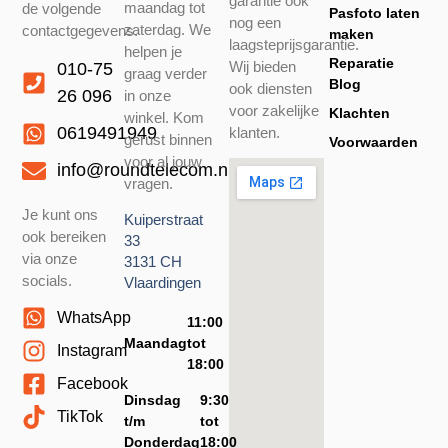
garantie ook
maandag tot
de volgende
Pasfoto laten
nog een
zaterdag. We
contactgegevens.
maken
laagsteprijsgarantie.
helpen je
Reparatie
Wij bieden
010-75
graag verder
Blog
ook diensten
26 096
in onze
voor zakelijke
Klachten
winkel. Kom
0619491949
klanten.
gerust binnen
Voorwaarden
voor al jouw
info@roundtelecom.nl
vragen.
Je kunt ons
Kuiperstraat
ook bereiken
33
via onze
3131 CH
socials.
Vlaardingen
WhatsApp
11:00
Maandag
tot
Instagram
18:00
Facebook
Dinsdag
9:30
TikTok
t/m
tot
Donderdag
18:00