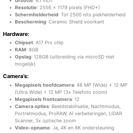
Grootte
: 6.1 inch
Resolutie
: 2556 x 1179 pixels (FHD+)
Schermhelderheid
: Tot 2500 nits piekhelderheid
Bescherming
: Ceramic Shield voorkant
Hardware:
Chipset
: A17 Pro chip
RAM
: 8GB
Opslag
: 128GB (uitbreiding via microSD niet
mogelijk)
Camera’s:
Megapixels hoofdcamera
: 48 MP (Wide) + 12 MP
(Ultra Wide) + 12 MP (3x Telefoto zoom)
Megapixels frontcamera
: 12
Camera opties
: Beeldstabilisatie, Nachtmodus,
Portretmodus, ProRAW, AI verbeteringen, LiDAR
Scanner, 3x optische zoom
Video-opname
: Ja, 4K en 8K ondersteuning