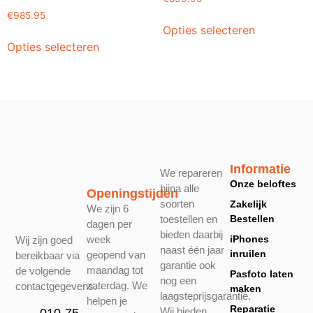
€
985.95
Opties selecteren
Opties selecteren
Informatie
We repareren
Onze beloftes
bijna alle
Openingstijden
soorten
Zakelijk
We zijn 6
toestellen en
Bestellen
dagen per
bieden daarbij
week
iPhones
Wij zijn goed
naast één jaar
inruilen
geopend van
bereikbaar via
garantie ook
maandag tot
de volgende
Pasfoto laten
nog een
zaterdag. We
contactgegevens.
maken
laagsteprijsgarantie.
helpen je
Reparatie
Wij bieden