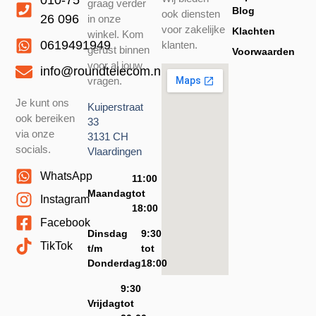
010-75
graag verder
Blog
ook diensten
26 096
in onze
voor zakelijke
Klachten
winkel. Kom
0619491949
klanten.
gerust binnen
Voorwaarden
voor al jouw
info@roundtelecom.nl
vragen.
Je kunt ons
Kuiperstraat
ook bereiken
33
via onze
3131 CH
socials.
Vlaardingen
WhatsApp
11:00
Maandag
tot
Instagram
18:00
Facebook
Dinsdag
9:30
TikTok
t/m
tot
Donderdag
18:00
9:30
Vrijdag
tot