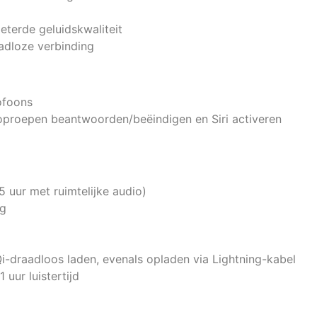
eterde geluidskwaliteit
aadloze verbinding
ofoons
oproepen beantwoorden/beëindigen en Siri activeren
(5 uur met ruimtelijke audio)
ng
-draadloos laden, evenals opladen via Lightning-kabel
uur luistertijd