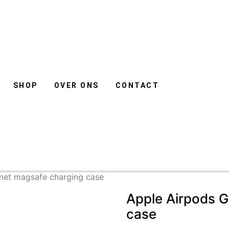
SHOP
OVER ONS
CONTACT
met magsafe charging case
Apple Airpods 
case