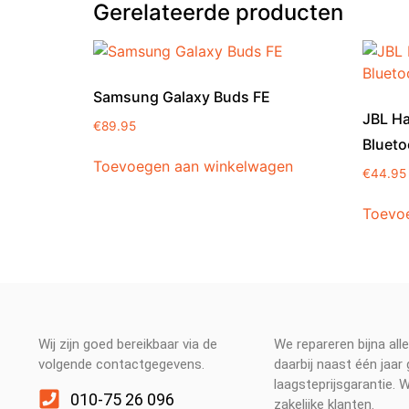
Gerelateerde producten
Samsung Galaxy Buds FE
JBL Ha
€
89.95
Blueto
Toevoegen aan winkelwagen
€
44.95
Toevo
Wij zijn goed bereikbaar via de
We repareren bijna all
volgende contactgegevens.
daarbij naast één jaar
laagsteprijsgarantie. 
010-75 26 096
zakelijke klanten.