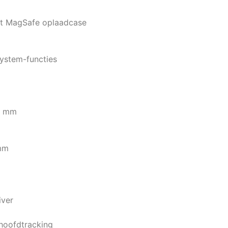
met MagSafe oplaadcase
system-functies
21 mm
 mm
iver
hoofdtracking