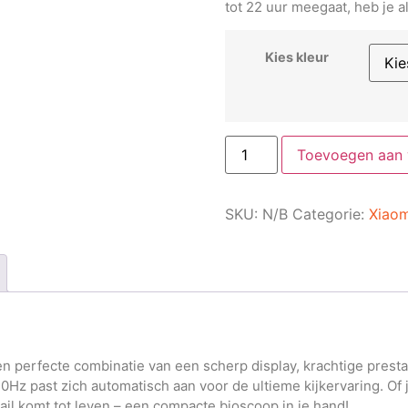
tot 22 uur meegaat, heb je al
Kies kleur
Toevoegen aan
SKU:
N/B
Categorie:
Xiaom
perfecte combinatie van een scherp display, krachtige prestati
z past zich automatisch aan voor de ultieme kijkervaring. Of j
tail komt tot leven – een compacte bioscoop in je hand!