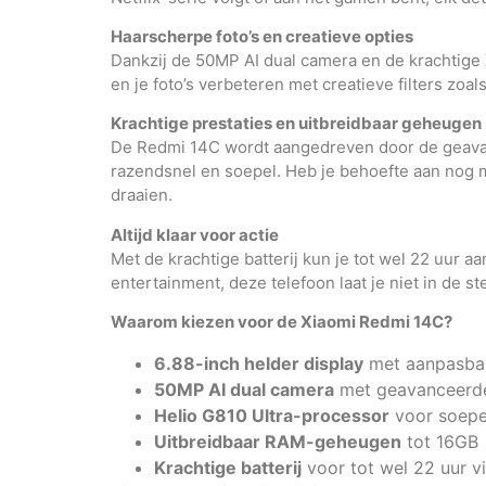
Haarscherpe foto’s en creatieve opties
Dankzij de 50MP AI dual camera en de krachtige 
en je foto’s verbeteren met creatieve filters zoa
Krachtige prestaties en uitbreidbaar geheugen
De Redmi 14C wordt aangedreven door de geavan
razendsnel en soepel. Heb je behoefte aan nog 
draaien.
Altijd klaar voor actie
Met de krachtige batterij kun je tot wel 22 uur 
entertainment, deze telefoon laat je niet in de st
Waarom kiezen voor de Xiaomi Redmi 14C?
6.88-inch helder display
met aanpasbar
50MP AI dual camera
met geavanceerde 
Helio G810 Ultra-processor
voor soepel
Uitbreidbaar RAM-geheugen
tot 16GB
Krachtige batterij
voor tot wel 22 uur v