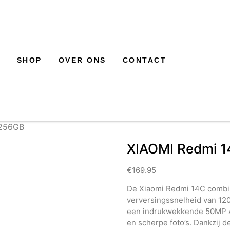
SHOP
OVER ONS
CONTACT
 256GB
XIAOMI Redmi 1
€
169.95
De Xiaomi Redmi 14C combin
verversingssnelheid van 120
een indrukwekkende 50MP AI
en scherpe foto’s. Dankzij d