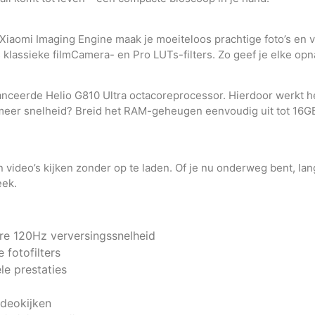
Xiaomi Imaging Engine maak je moeiteloos prachtige foto’s en v
ls klassieke filmCamera- en Pro LUTs-filters. Zo geef je elke opn
ceerde Helio G810 Ultra octacoreprocessor. Hierdoor werkt 
meer snelheid? Breid het RAM-geheugen eenvoudig uit tot 16GB
aan video’s kijken zonder op te laden. Of je nu onderweg bent, 
eek.
e 120Hz verversingssnelheid
fotofilters
e prestaties
ideokijken