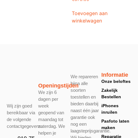
Toevoegen aan
winkelwagen
Informatie
We repareren
Onze beloftes
bijna alle
Openingstijden
soorten
Zakelijk
We zijn 6
toestellen en
Bestellen
dagen per
bieden daarbij
week
iPhones
Wij zijn goed
naast één jaar
inruilen
geopend van
bereikbaar via
garantie ook
maandag tot
de volgende
Pasfoto laten
nog een
zaterdag. We
contactgegevens.
maken
laagsteprijsgarantie.
helpen je
Reparatie
Wij bieden