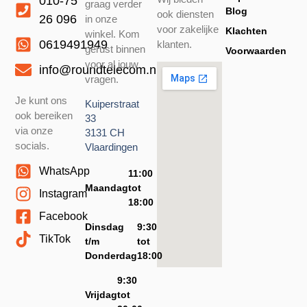
010-75
graag verder
Blog
ook diensten
26 096
in onze
voor zakelijke
Klachten
winkel. Kom
0619491949
klanten.
gerust binnen
Voorwaarden
voor al jouw
info@roundtelecom.nl
vragen.
Je kunt ons
Kuiperstraat
ook bereiken
33
via onze
3131 CH
socials.
Vlaardingen
WhatsApp
11:00
Maandag
tot
Instagram
18:00
Facebook
Dinsdag
9:30
TikTok
t/m
tot
Donderdag
18:00
9:30
Vrijdag
tot