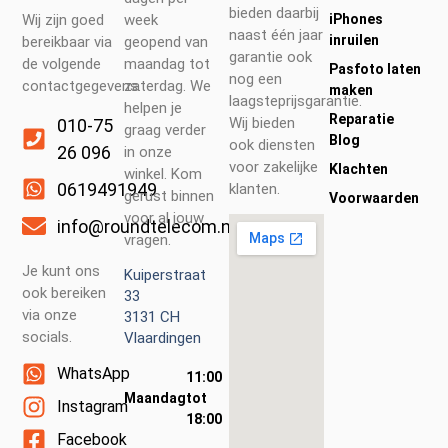
bieden daarbij
week
iPhones
Wij zijn goed
naast één jaar
inruilen
geopend van
bereikbaar via
garantie ook
maandag tot
de volgende
Pasfoto laten
nog een
zaterdag. We
contactgegevens.
maken
laagsteprijsgarantie.
helpen je
Reparatie
Wij bieden
010-75
graag verder
Blog
ook diensten
26 096
in onze
voor zakelijke
Klachten
winkel. Kom
0619491949
klanten.
gerust binnen
Voorwaarden
voor al jouw
info@roundtelecom.nl
vragen.
Je kunt ons
Kuiperstraat
ook bereiken
33
via onze
3131 CH
socials.
Vlaardingen
WhatsApp
11:00
Maandag
tot
Instagram
18:00
Facebook