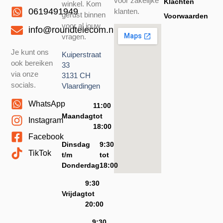
voor zakelijke
Klachten
winkel. Kom
0619491949
klanten.
gerust binnen
Voorwaarden
voor al jouw
info@roundtelecom.nl
vragen.
Je kunt ons
Kuiperstraat
ook bereiken
33
via onze
3131 CH
socials.
Vlaardingen
WhatsApp
11:00
Maandag
tot
Instagram
18:00
Facebook
Dinsdag
9:30
TikTok
t/m
tot
Donderdag
18:00
9:30
Vrijdag
tot
20:00
9:30