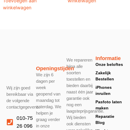
Toevoegen aan
winkelwagen
winkelwagen
Informatie
We repareren
Onze beloftes
bijna alle
Openingstijden
soorten
Zakelijk
We zijn 6
toestellen en
Bestellen
dagen per
bieden daarbij
week
iPhones
Wij zijn goed
naast één jaar
inruilen
geopend van
bereikbaar via
garantie ook
maandag tot
de volgende
Pasfoto laten
nog een
zaterdag. We
contactgegevens.
maken
laagsteprijsgarantie.
helpen je
Reparatie
Wij bieden
010-75
graag verder
Blog
ook diensten
26 096
in onze